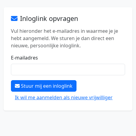
Inloglink opvragen
Vul hieronder het e-mailadres in waarmee je je
hebt aangemeld. We sturen je dan direct een
nieuwe, persoonlijke inloglink.
E-mailadres
Stuur mij een inloglink
Ik wil me aanmelden als nieuwe vrijwilliger