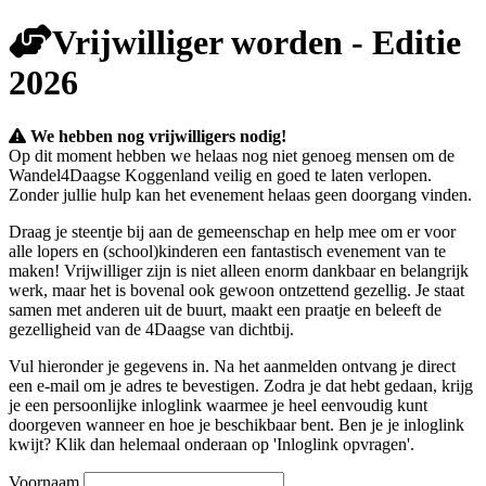
Vrijwilliger worden - Editie
2026
We hebben nog vrijwilligers nodig!
Op dit moment hebben we helaas nog niet genoeg mensen om de
Wandel4Daagse Koggenland veilig en goed te laten verlopen.
Zonder jullie hulp kan het evenement helaas geen doorgang vinden.
Draag je steentje bij aan de gemeenschap en help mee om er voor
alle lopers en (school)kinderen een fantastisch evenement van te
maken! Vrijwilliger zijn is niet alleen enorm dankbaar en belangrijk
werk, maar het is bovenal ook gewoon ontzettend gezellig. Je staat
samen met anderen uit de buurt, maakt een praatje en beleeft de
gezelligheid van de 4Daagse van dichtbij.
Vul hieronder je gegevens in. Na het aanmelden ontvang je direct
een e-mail om je adres te bevestigen. Zodra je dat hebt gedaan, krijg
je een persoonlijke inloglink waarmee je heel eenvoudig kunt
doorgeven wanneer en hoe je beschikbaar bent. Ben je je inloglink
kwijt? Klik dan helemaal onderaan op 'Inloglink opvragen'.
Voornaam